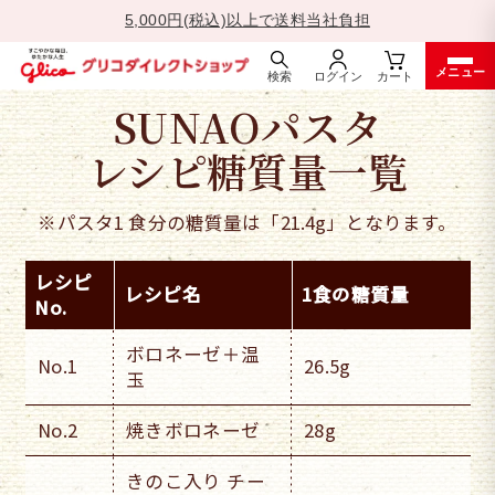
5,000円(税込)以上で送料当社負担
一
メニュー
時
検索
ログイン
カート
停
ス
SUNAOパスタ
止
キ
ッ
レシピ糖質量一覧
プ
す
※パスタ1 食分の糖質量は「21.4g」となります。
る
レシピ
レシピ名
1食の糖質量
No.
ボロネーゼ＋温
No.1
26.5g
玉
No.2
焼きボロネーゼ
28g
きのこ入り チー