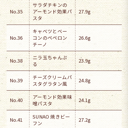
サラダチキンの
No.35
アーモンド効果パ
27.9g
スタ
キャベツとベー
No.36
コンのペペロン
26.6g
チーノ
ニラ玉ちゃんぷ
No.38
23.9g
る
チーズクリームパ
No.39
24.8g
スタグラタン風
アーモンド効果味
No.40
24.1g
噌パスタ
SUNAO 焼きビー
No.41
27.2g
フン