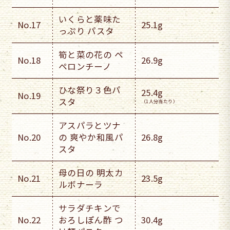
いくらと薬味た
No.17
25.1g
っぷり パスタ
筍と菜の花の ペ
No.18
26.9g
ペロンチーノ
ひな祭り３色パ
25.4g
No.19
スタ
（1人分当たり）
アスパラとツナ
No.20
の 爽やか和風パ
26.8g
スタ
母の日の 明太カ
No.21
23.5g
ルボナーラ
サラダチキンで
No.22
おろしぽん酢 つ
30.4g