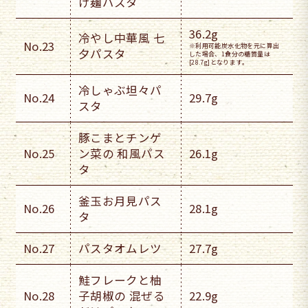
け麺パスタ
36.2g
冷やし中華風 七
No.23
※利用可能炭水化物を元に算出
夕パスタ
した場合、1食分の糖質量は
[28.7g]となります。
冷しゃぶ坦々パ
No.24
29.7g
スタ
豚こまとチンゲ
No.25
ン菜の 和風パス
26.1g
タ
釜玉お月見パス
No.26
28.1g
タ
No.27
パスタオムレツ
27.7g
鮭フレークと柚
No.28
子胡椒の 混ぜる
22.9g