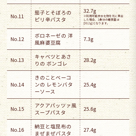
32.7g
茄子とそぼろの
No.11
※利用可能炭水化物を元に算出
ピリ辛パスタ
した場合、1食分の糖質量は
[30.2g]となります。
ボロネーゼの 洋
No.12
7.3g
風麻婆豆腐
キャベツとあさ
No.13
28.2g
りの ボンゴレ
きのことベーコ
No.14
ンの レモンバタ
25.4g
ーソース
アクアパッツァ風
No.15
25.6g
スープパスタ
納豆と塩昆布の
No.16
27.4g
まぜまぜパスタ