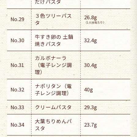
だけパスタ
３色ツリーパス
26.8g
No.29
タ
（1人分当たり）
牛すき卵の 土鍋
No.30
32.4g
焼きパスタ
カルボナーラ
No.31
（電子レンジ調
30.4g
理）
ナポリタン（電
No.32
40g
子レンジ調理）
No.33
クリームパスタ
29.3g
大葉ちりめんパ
No.34
23.7g
スタ