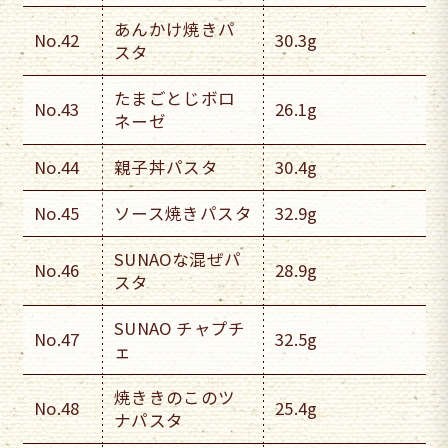
あんかけ焼きパ
No.42
30.3g
スタ
たまごとじボロ
No.43
26.1g
ネーゼ
No.44
親子丼パスタ
30.4g
No.45
ソース焼きパスタ
32.9g
SUNAOな混ぜパ
No.46
28.9g
スタ
SUNAO チャプチ
No.47
32.5g
ェ
焼ききのこのツ
No.48
25.4g
ナパスタ