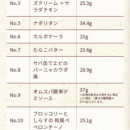
No.3
ズクリーム ＋サ
25.3g
ラダチキン
No.5
ナポリタン
34.4g
No.6
カルボナーラ
23g
No.7
たらこバター
23.6g
サバ缶でエビの
No.8
バーニャカウダ
28.9g
風
37g
オムスパ簡単デ
No.9
※利用可能炭水化物を元に算出
ミソース
した場合、1食分の糖質量は
[34.5g]となります。
ブロッコリーと
No.10
しらすの 和風ペ
25.1g
ペロンチーノ