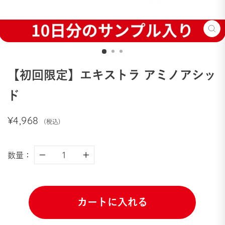
閉
じ
る
【初回限定】エキストラ アミノアシッ
ド
通
¥4,968
(税込)
常
価
格
数量
：
−
+
カートに入れる