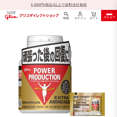
5,000円(税込)以上で送料当社負担
一
メニュー
時
検索
ログイン
カート
停
ス
止
キ
ッ
プ
す
る