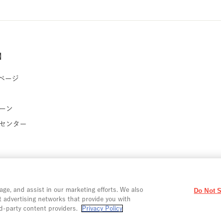
】
ページ
ーン
センター
江崎グリコ株式会社 Copyright © Ezaki Glico Co., Ltd. All Rights Reserved.
age, and assist in our marketing efforts. We also
Do Not S
t advertising networks that provide you with
d-party content providers.
Privacy Policy