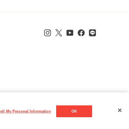
Instagram
Twitter
YouTube
Facebook
Line
ell My Personal Information
OK