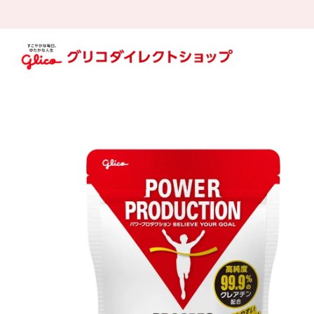
ス
キ
ッ
プ
す
る