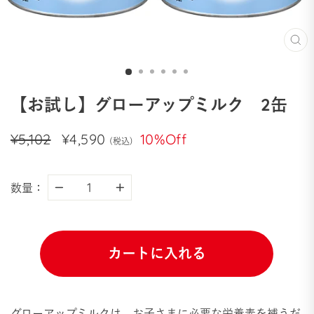
閉
じ
る
【お試し】グローアップミルク 2缶
通
¥5,102
セ
¥4,590
10%Off
(税込)
常
ー
価
ル
格
価
数量
：
−
+
格
カートに入れる
グローアップミルクは、お子さまに必要な栄養素を補うだ