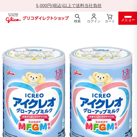
5,000円(税込)以上で送料当社負担
一
メニュー
時
検索
ログイン
カート
停
ス
止
キ
ッ
プ
す
る