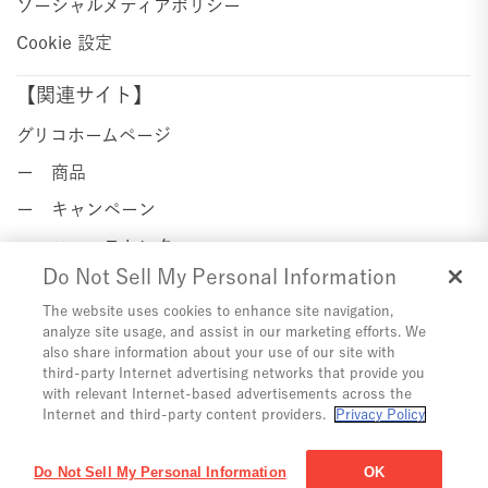
ソーシャルメディアポリシー
Cookie 設定
【関連サイト】
グリコホームページ
ー 商品
ー キャンペーン
ー ニュースセンター
Do Not Sell My Personal Information
ー 企業情報
The website uses cookies to enhance site navigation,
with Glico
analyze site usage, and assist in our marketing efforts. We
also share information about your use of our site with
third-party Internet advertising networks that provide you
Instagram
Twitter
YouTube
Facebook
Line
with relevant Internet-based advertisements across the
Internet and third-party content providers.
Privacy Policy
江崎グリコ株式会社 Copyright © Ezaki Glico Co., Ltd. All Rights
Do Not Sell My Personal Information
OK
Reserved.