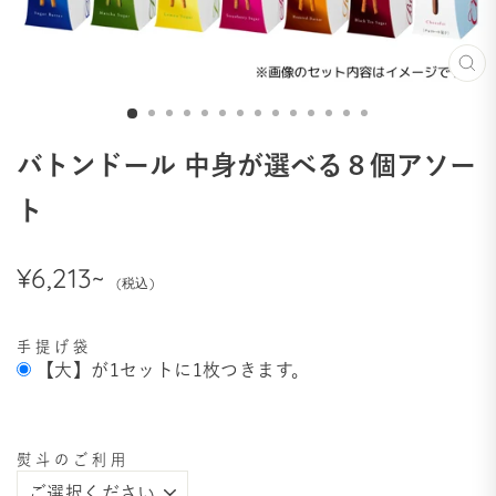
閉
じ
る
バトンドール 中身が選べる８個アソー
ト
¥6,213~
手提げ袋
【大】が1セットに1枚つきます。
熨斗のご利用