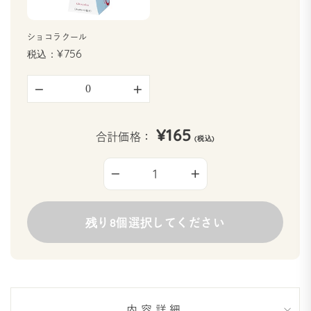
ショコラクール
¥756
−
+
¥165
合計価格：
−
+
残り8個選択してください
内容詳細