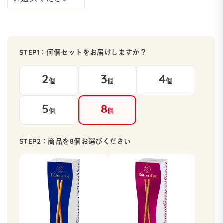
STEP1：
何個セットをお届けしますか？
2
3
4
個
個
個
5
8
個
個
STEP2：
商品を8個お選びください