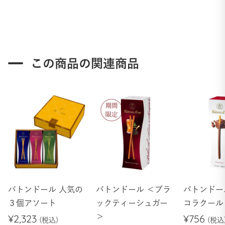
この商品の関連商品
バトンドール 人気の
バトンドール ＜ブラ
バトンドー
３個アソート
ックティーシュガー
コラクール
¥2,323
＞
¥756