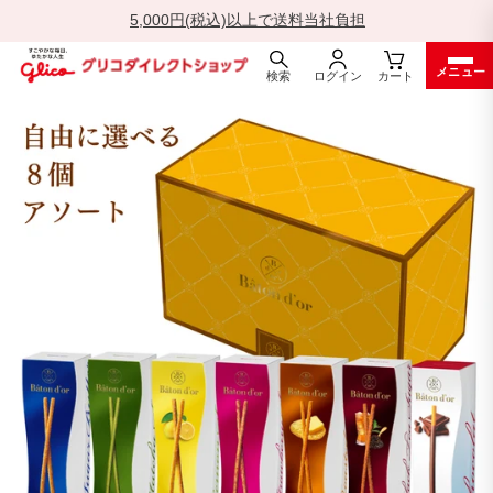
5,000円(税込)以上で送料当社負担
一
メニュー
時
検索
ログイン
カート
停
ス
止
キ
ッ
プ
す
る