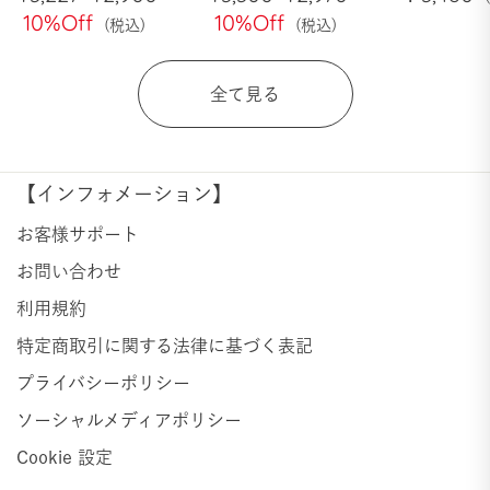
常
10%Off
ー
常
10%Off
ー
価
ル
価
ル
格
価
格
価
全て見る
格
格
【インフォメーション】
お客様サポート
お問い合わせ
利用規約
特定商取引に関する法律に基づく表記
プライバシーポリシー
ソーシャルメディアポリシー
Cookie 設定