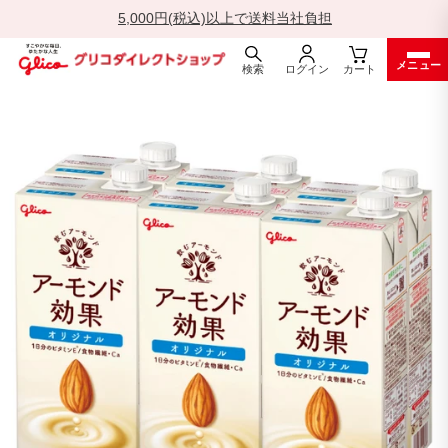
5,000円(税込)以上で送料当社負担
一
メニュー
時
検索
ログイン
カート
停
ス
止
キ
ッ
プ
す
る