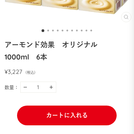
閉
じ
る
アーモンド効果 オリジナル
1000ml 6本
通
¥3,227
(税込)
常
価
数量
：
−
+
格
カートに入れる