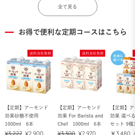
格
価
格
全て見る
格
お得で便利な定期コースはこちら
送料当社負担
送料当社負担
【定期】アーモンド
【定期】アーモンド
【定期】ア
効果砂糖不使用
効果 For Barista and
効果 選べ
1000ml 6本
Chef 1000ml 6本
セット 9種
通
¥3,227
セ
¥2,900
通
¥3,300
セ
¥2,970
￥3,480