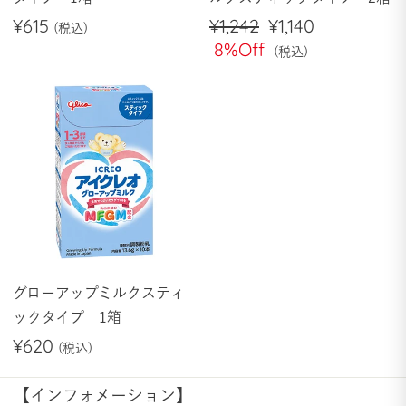
¥615
通
¥1,242
セ
¥1,140
常
8%Off
ー
価
ル
格
価
格
グローアップミルクスティ
ックタイプ 1箱
¥620
【インフォメーション】