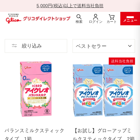
5,000円(税込)以上で送料当社負担
一
メニュー
時
検索
ログイン
カート
停
ス
止
キ
並
ッ
絞り込み
び
プ
替
す
え
送料当社負担
る
バランスミルクスティック
【お試し】グローアップミ
タイプ 1箱
ルクスティックタイプ 2箱