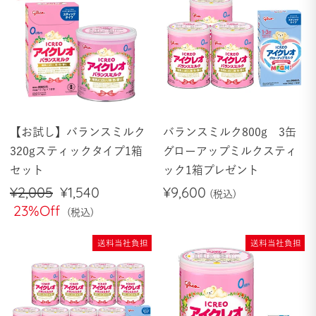
【お試し】バランスミルク
バランスミルク800g 3缶
320gスティックタイプ1箱
グローアップミルクスティ
セット
ック1箱プレゼント
通
¥2,005
セ
¥1,540
¥9,600
常
23%Off
ー
価
ル
格
価
送料当社負担
送料当社負担
格