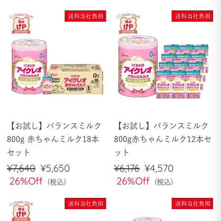
価
ル
格
価
送料当社負担
送料当社負担
格
【お試し】バランスミルク
【お試し】バランスミルク
800g 赤ちゃんミルク18本
800g赤ちゃんミルク12本セ
セット
ット
通
¥7,640
セ
¥5,650
通
¥6,176
セ
¥4,570
常
26%Off
ー
常
26%Off
ー
価
ル
価
ル
格
価
格
価
送料当社負担
送料当社負担
格
格