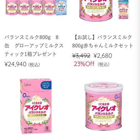
バランスミルク800g 8
【お試し】バランスミルク
缶 グローアップミルクス
800g赤ちゃんミルクセット
ティック1箱プレゼント
通
¥3,492
セ
¥2,680
常
23%Off
ー
¥24,940
価
ル
格
価
格