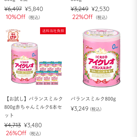
通
¥6,497
セ
¥5,840
通
¥3,249
セ
¥2,530
常
10%Off
ー
常
22%Off
ー
価
ル
価
ル
格
価
格
価
送料当社負担
格
格
【お試し】バランスミルク
バランスミルク800g
800g赤ちゃんミルク6本セ
¥3,249
ット
通
¥4,713
セ
¥3,480
常
26%Off
ー