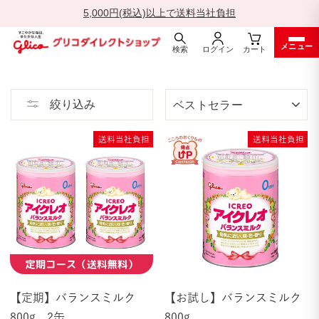
5,000円(税込)以上で送料当社負担
一
メニュー
時
検索
ログイン
カート
停
ス
止
キ
並
ッ
絞り込み
び
プ
替
す
え
送料当社負担
送料当社負担
る
【定期】バランスミルク
【お試し】バランスミルク
800g 2缶
800g